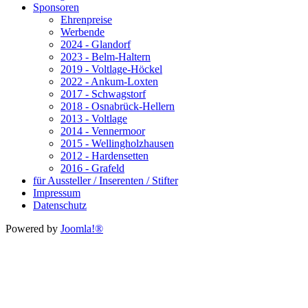
Sponsoren
Ehrenpreise
Werbende
2024 - Glandorf
2023 - Belm-Haltern
2019 - Voltlage-Höckel
2022 - Ankum-Loxten
2017 - Schwagstorf
2018 - Osnabrück-Hellern
2013 - Voltlage
2014 - Vennermoor
2015 - Wellingholzhausen
2012 - Hardensetten
2016 - Grafeld
für Aussteller / Inserenten / Stifter
Impressum
Datenschutz
Powered by
Joomla!®